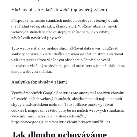
Vložený obsah z dalších webů (oprávněný zájem)
Příspěvky na těchto stránkách mohou obsahovat vložený obsah
(například videa, obrázky, články atd.). Vložený obsah z jiných
webových stránek se chová stejným způsobem, jako kdyby
návštěvník navštívil jiný web.
Tyto webové stránky mohou shromažďovat data o vás, používat
soubory cookies, vkládat další sledování od třetích stran a sledovat
vaši interakci s tímto vloženým obsahem, včetně sledování
interakce s vloženým obsahem, pokud máte účet a jste přihlášeni na
danou webovou stránku.
Analytika (oprávněný zájem)
Využíváme služeb Google Analytics pro anonymní analýzu chování
uživatelů našich webových stránek, abychom mohli najít a opravit
chyby v uživatelském rozhraní. Tato aplikace může využívat
cookies k mapování vašeho pohybu na našich webových stránkách.
Více informací naleznete na stránkách služby
https://www.google.com/analytics/learn/privacy.html?hl=cs
Jak dlouho uchováváme