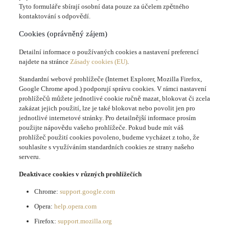
Tyto formuláře sbírají osobní data pouze za účelem zpětného
kontaktování s odpovědí.
Cookies (oprávněný zájem)
Detailní informace o používaných cookies a nastavení preferencí
najdete na stránce
Zásady cookies (EU)
.
Standardní webové prohlížeče (Internet Explorer, Mozilla Firefox,
Google Chrome apod.) podporují správu cookies. V rámci nastavení
prohlížečů můžete jednotlivé cookie ručně mazat, blokovat či zcela
zakázat jejich použití, lze je také blokovat nebo povolit jen pro
jednotlivé internetové stránky. Pro detailnější informace prosím
použijte nápovědu vašeho prohlížeče. Pokud bude mít váš
prohlížeč použití cookies povoleno, budeme vycházet z toho, že
souhlasíte s využíváním standardních cookies ze strany našeho
serveru.
Deaktivace cookies v různých prohlížečích
Chrome:
support.google.com
Opera:
help.opera.com
Firefox:
support.mozilla.org