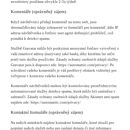
newslettery posíláme obvykle 2-3x týdně.
Komentáře (oprávněný zájem)
Když návštěvníci přidají komentář na tento web, jsou
shromažďovány údaje zobrazené ve formuláři pro komentář, dále IP
adresa návštěvníka a řetězec user agent definující prohlížeč, což
pomáhá k detekci spamu.
Službě Gravatar může být poskytnut anonymní řetězec vytvořený z
vaší emailové adresy (nazývaný také hash), díky kterému lze určit
jestli tuto službu používáte. Zásady ochrany osobních údajů služby
Gravatar jsou k dispozici zde: https://automattic.com/privacy/. Po
schválení vašeho komentáře je váš profilový obrázek viditelný pro
veřejnost v kontextu vašeho komentáře.
Komentáře návštěvníků mohou být kontrolovány prostřednictvím
automatizované služby detekce spamu, která může být umístěna v
zahraničí. Zásady ochrany osobních údajů služby Akismet anti-spam
najdete zde: https://automattic.com/privacy/
Kontaktní formuláře (oprávněný zájem)
Na našich stránkách najdete kontaktní formuláře, které slouží pro
poptání našich služeb nebo pro zaslání dotazu či jiné informace.