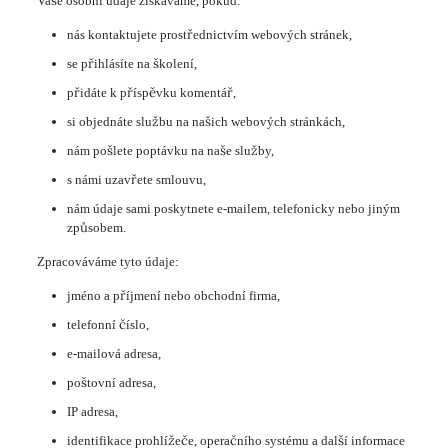
Vaše osobní údaje získáváme, pokud:
nás kontaktujete prostřednictvím webových stránek,
se přihlásíte na školení,
přidáte k příspěvku komentář,
si objednáte službu na našich webových stránkách,
nám pošlete poptávku na naše služby,
s námi uzavřete smlouvu,
nám údaje sami poskytnete e-mailem, telefonicky nebo jiným
způsobem.
Zpracováváme tyto údaje:
jméno a příjmení nebo obchodní firma,
telefonní číslo,
e-mailová adresa,
poštovní adresa,
IP adresa,
identifikace prohlížeče, operačního systému a další informace