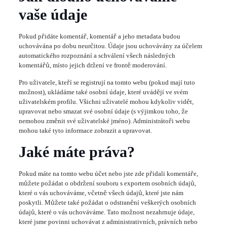
vaše údaje
Pokud přidáte komentář, komentář a jeho metadata budou
uchovávána po dobu neurčitou. Údaje jsou uchovávány za účelem
automatického rozpoznání a schválení všech následných
komentářů, místo jejich držení ve frontě moderování.
Pro uživatele, kteří se registrují na tomto webu (pokud mají tuto
možnost), ukládáme také osobní údaje, které uvádějí ve svém
uživatelském profilu. Všichni uživatelé mohou kdykoliv vidět,
upravovat nebo smazat své osobní údaje (s výjimkou toho, že
nemohou změnit své uživatelské jméno). Administrátoři webu
mohou také tyto informace zobrazit a upravovat.
Jaké máte práva?
Pokud máte na tomto webu účet nebo jste zde přidali komentáře,
můžete požádat o obdržení souboru s exportem osobních údajů,
které o vás uchováváme, včetně všech údajů, které jste nám
poskytli. Můžete také požádat o odstranění veškerých osobních
údajů, které o vás uchováváme. Tato možnost nezahrnuje údaje,
které jsme povinni uchovávat z administrativních, právních nebo